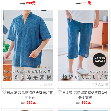
299元
399元
790元
890元
5 人訂購
13 人訂購
日本製 高島縮涼感透氣無釦甚
日本製 高島縮涼感棉質口袋七
平上衣
分丈寬褲
950元
690元
1390元
990元