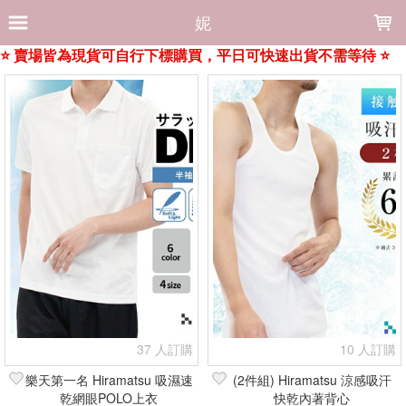
LOADING...
妮
上架時間
銷售件數
銷售價格
樣式尺寸篩選
全部樣式
白
卡其綠
灰
藍
深藍
粉
+深藍
+衣_深藍條44
全部尺寸
0(S~M)
S−M
S~M
M
L
LL
3L
3L−4L
3L~4L
37 人訂購
10 人訂購
篩選
樂天第一名 Hiramatsu 吸濕速
(2件組) Hiramatsu 涼感吸汗
乾網眼POLO上衣
快乾內著背心