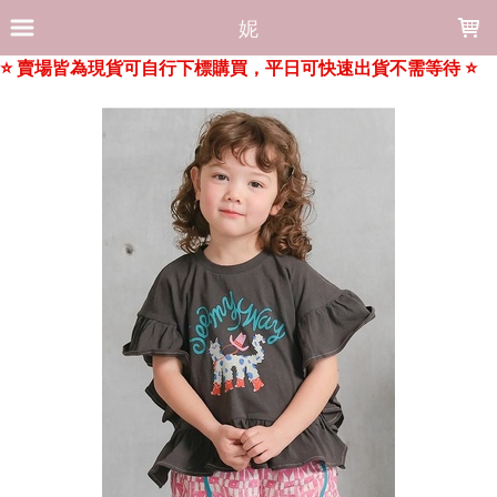
LOADING...
妮