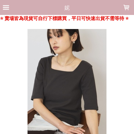
LOADING...
妮