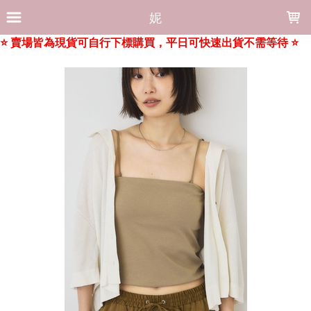
LOADING...
妮