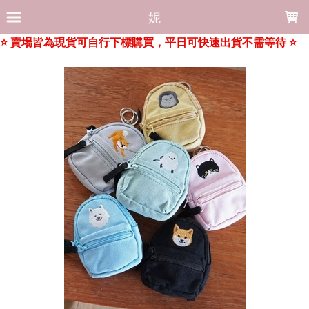
LOADING...
妮