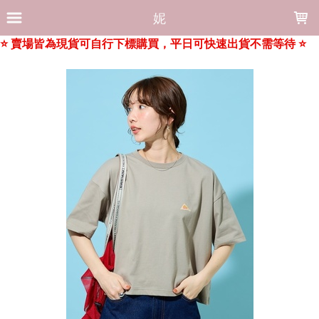
LOADING...
妮