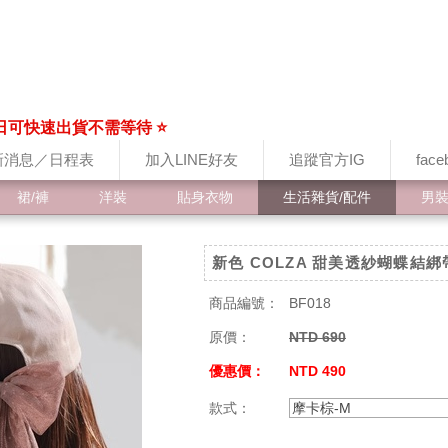
日可快速出貨不需等待 ⭐
新消息／日程表
加入LINE好友
追蹤官方IG
fac
裙/褲
洋裝
貼身衣物
生活雜貨/配件
男
新色 COLZA 甜美透紗蝴蝶結
商品編號：
BF018
原價：
NTD 690
優惠價：
NTD 490
款式：
摩卡棕-M