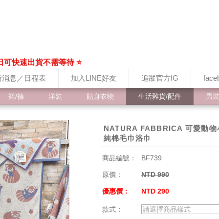
日可快速出貨不需等待 ⭐
新消息／日程表
加入LINE好友
追蹤官方IG
fac
裙/褲
洋裝
貼身衣物
生活雜貨/配件
男
NATURA FABBRICA 可愛
純棉毛巾浴巾
商品編號：
BF739
原價：
NTD 990
優惠價：
NTD 290
款式：
請選擇商品樣式