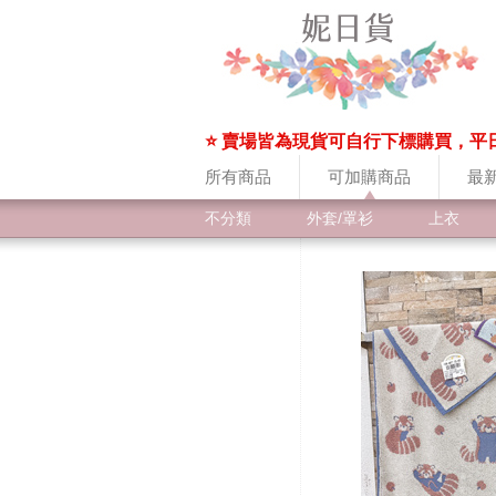
⭐ 賣場皆為現貨可自行下標購買，平
所有商品
可加購商品
最
不分類
外套/罩衫
上衣