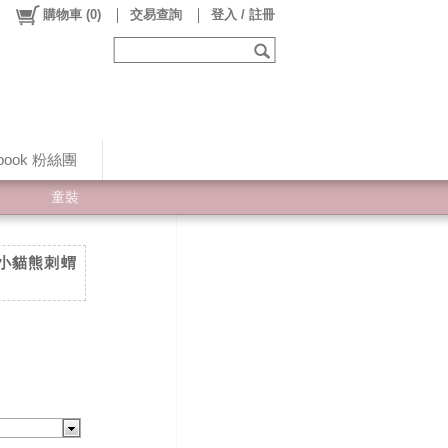
購物車
(
0
)
交易查詢
登入 / 註冊
ebook 粉絲團
裝
童裝
動物小貓熊刺蝟