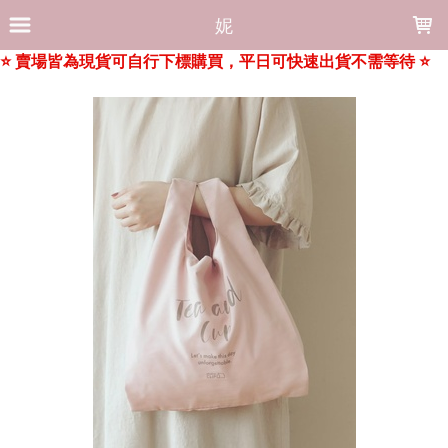
LOADING...
妮