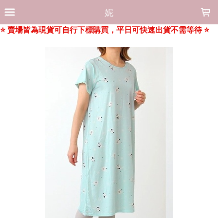
LOADING...
妮