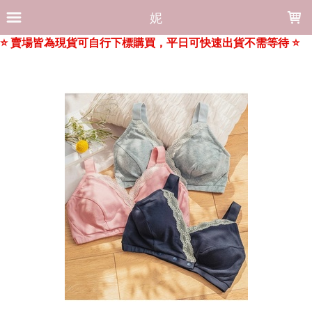
LOADING...
妮