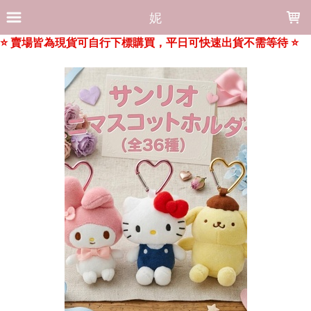
LOADING...
妮