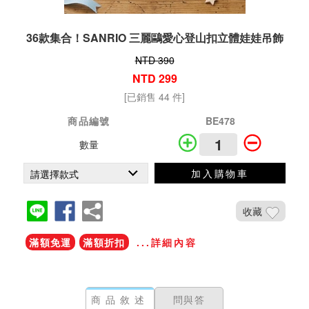
36款集合！SANRIO 三麗鷗愛心登山扣立體娃娃吊飾
NTD 390
NTD 299
[已銷售 44 件]
商品編號
BE478
數量
加入購物車
收藏
滿額免運
滿額折扣
...詳細內容
商品敘述
問與答