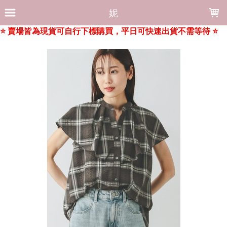
LOADING...
妮