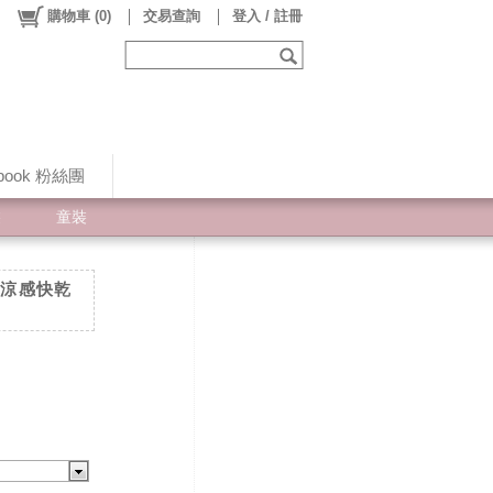
購物車
(
0
)
交易查詢
登入 / 註冊
ebook 粉絲團
裝
童裝
E 涼感快乾