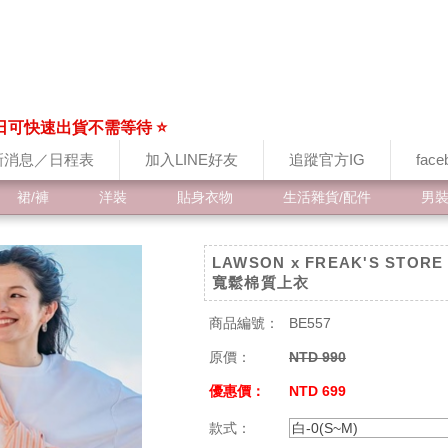
日可快速出貨不需等待 ⭐
新消息／日程表
加入LINE好友
追蹤官方IG
fac
裙/褲
洋裝
貼身衣物
生活雜貨/配件
男
LAWSON x FREAK'S STOR
寬鬆棉質上衣
商品編號：
BE557
原價：
NTD 990
優惠價：
NTD 699
款式：
白-0(S~M)