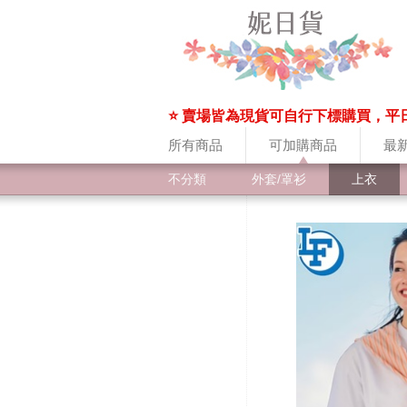
⭐ 賣場皆為現貨可自行下標購買，平
所有商品
可加購商品
最
不分類
外套/罩衫
上衣