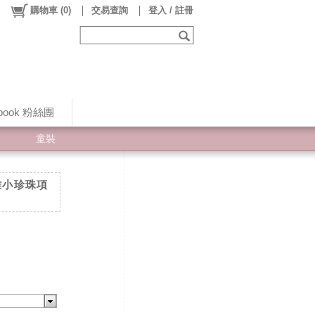
購物車
(
0
)
交易查詢
登入 / 註冊
ebook 粉絲團
裝
童裝
 優雅小珍珠項