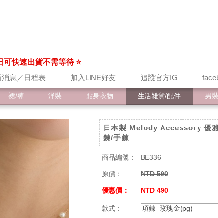
日可快速出貨不需等待 ⭐
新消息／日程表
加入LINE好友
追蹤官方IG
fac
裙/褲
洋裝
貼身衣物
生活雜貨/配件
男
日本製 Melody Accessory
鍊/手鍊
商品編號：
BE336
原價：
NTD 590
優惠價：
NTD 490
款式：
項鍊_玫瑰金(pg)