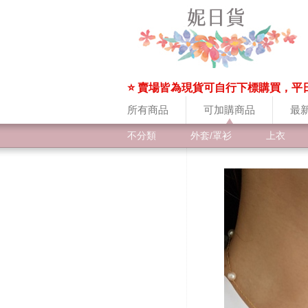
⭐ 賣場皆為現貨可自行下標購買，平
所有商品
可加購商品
最
不分類
外套/罩衫
上衣