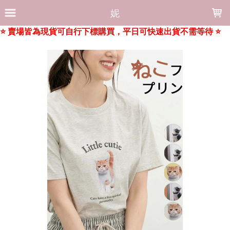
LOADING...
妮