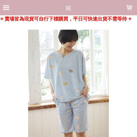
LOADING...
妮