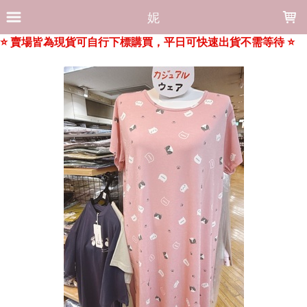
LOADING...
妮