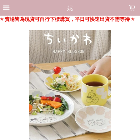
LOADING...
妮