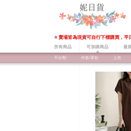
⭐ 賣場皆為現貨可自行下標購買，平
所有商品
可加購商品
最
不分類
外套/罩衫
上衣