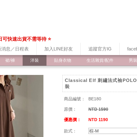
日可快速出貨不需等待 ⭐
新消息／日程表
加入LINE好友
追蹤官方IG
fac
裙/褲
洋裝
貼身衣物
生活雜貨/配件
男
Classical Elf 刺繡法式袖PO
裝
商品編號：
BE180
原價：
NTD 1590
優惠價：
NTD 1190
款式：
棕-M