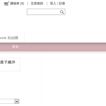
購物車
(
0
)
交易查詢
登入 / 註冊
ebook 粉絲團
裝
童裝
LO鹿子織洋