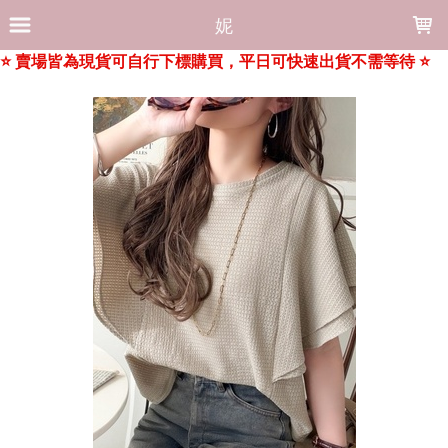
LOADING...
妮