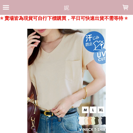
LOADING...
妮