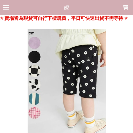
LOADING...
妮