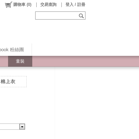
購物車
(
0
)
交易查詢
登入 / 註冊
ebook 粉絲團
裝
童裝
純棉上衣