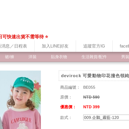
日可快速出貨不需等待 ⭐
新消息／日程表
加入LINE好友
追蹤官方IG
fac
裙/褲
洋裝
貼身衣物
生活雜貨/配件
男
devirock 可愛動物印花撞色領
商品編號：
BE055
原價：
NTD 590
優惠價：
NTD 399
款式：
009.企鵝_霧藍-120