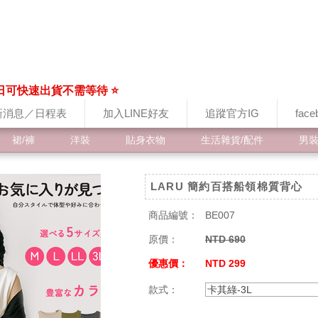
日可快速出貨不需等待 ⭐
新消息／日程表
加入LINE好友
追蹤官方IG
fac
裙/褲
洋裝
貼身衣物
生活雜貨/配件
男
LARU 簡約百搭船領棉質背心
商品編號：
BE007
原價：
NTD 690
優惠價：
NTD 299
款式：
卡其綠-3L