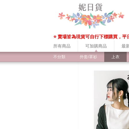
⭐ 賣場皆為現貨可自行下標購買，平
所有商品
可加購商品
最
不分類
外套/罩衫
上衣