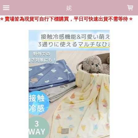
LOADING...
妮