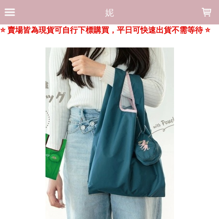
LOADING...
妮