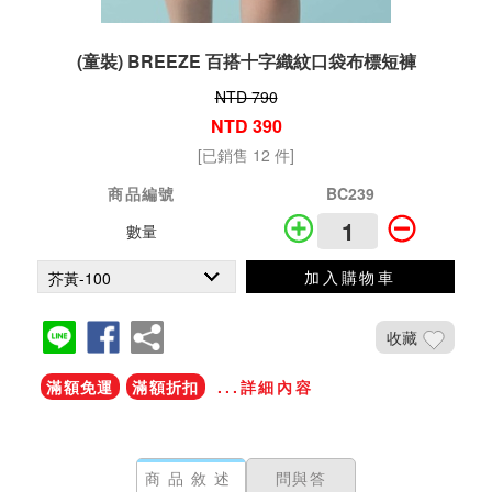
(童裝) BREEZE 百搭十字織紋口袋布標短褲
NTD 790
NTD 390
[已銷售 12 件]
商品編號
BC239
數量
加入購物車
收藏
滿額免運
滿額折扣
...詳細內容
商品敘述
問與答