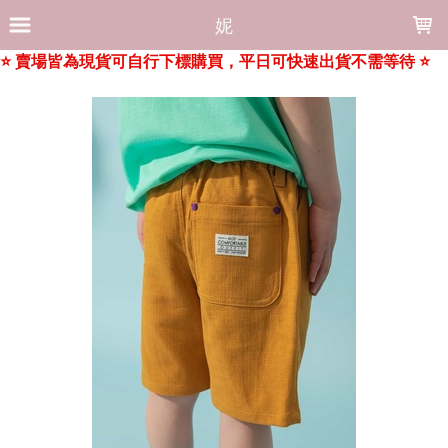
LOADING...
妮