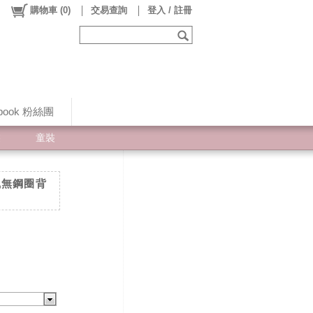
購物車
(
0
)
交易查詢
登入 / 註冊
ebook 粉絲團
裝
童裝
動風無鋼圈背