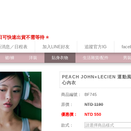
日可快速出貨不需等待 ⭐
新消息／日程表
加入LINE好友
追蹤官方IG
fac
裙/褲
洋裝
貼身衣物
生活雜貨/配件
男
PEACH JOHN×LECIEN 運
心內衣
商品編號：
BF745
原價：
NTD 1190
優惠價：
NTD 550
款式：
請選擇商品樣式