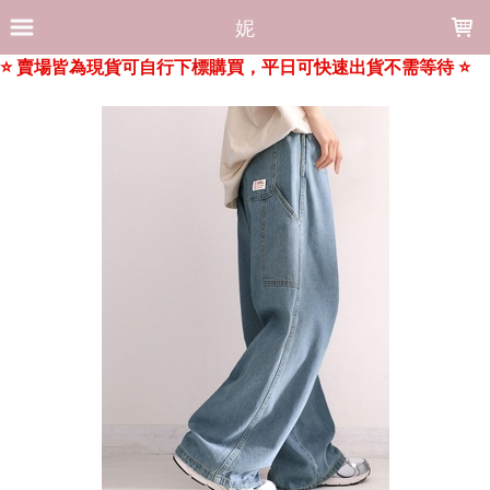
LOADING...
妮