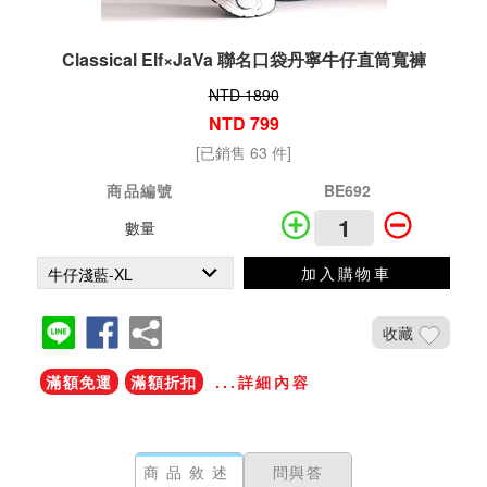
Classical Elf×JaVa 聯名口袋丹寧牛仔直筒寬褲
NTD 1890
NTD 799
[已銷售 63 件]
商品編號
BE692
數量
加入購物車
收藏
滿額免運
滿額折扣
...詳細內容
商品敘述
問與答