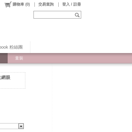
購物車
(
0
)
交易查詢
登入 / 註冊
ebook 粉絲團
裝
童裝
乾網眼