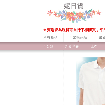
⭐ 賣場皆為現貨可自行下標購買，平
所有商品
可加購商品
最
不分類
外套/罩衫
上衣