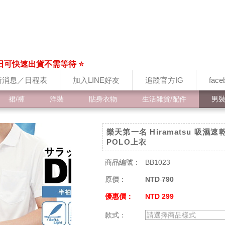
日可快速出貨不需等待 ⭐
新消息／日程表
加入LINE好友
追蹤官方IG
fac
裙/褲
洋裝
貼身衣物
生活雜貨/配件
男
樂天第一名 Hiramatsu 吸濕速
POLO上衣
商品編號：
BB1023
原價：
NTD 790
優惠價：
NTD 299
款式：
請選擇商品樣式