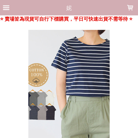
LOADING...
妮