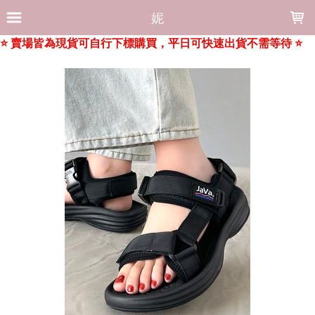
LOADING...
妮