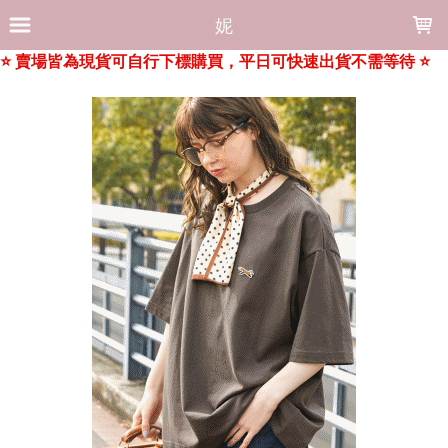
LOADING...
妮