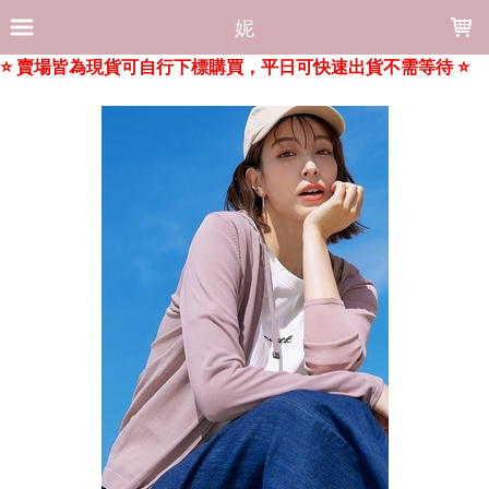
LOADING...
妮