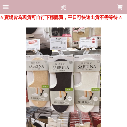
LOADING...
妮