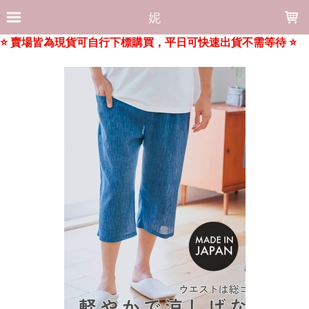
LOADING...
妮