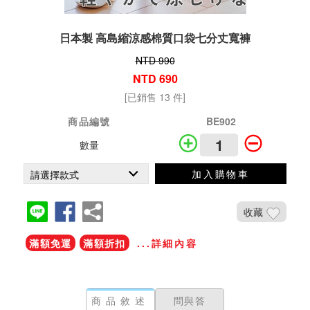
日本製 高島縮涼感棉質口袋七分丈寬褲
NTD 990
NTD 690
[已銷售 13 件]
商品編號
BE902
數量
加入購物車
收藏
滿額免運
滿額折扣
...詳細內容
商品敘述
問與答