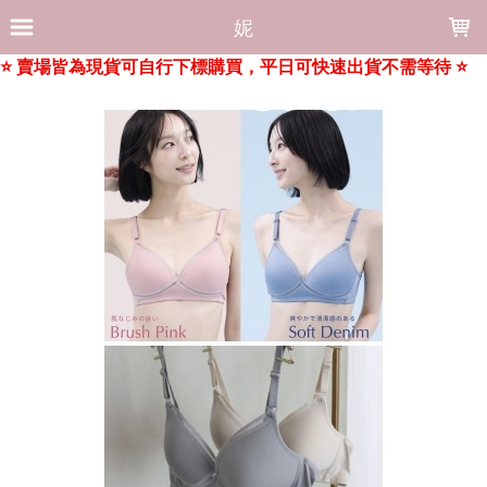
LOADING...
妮